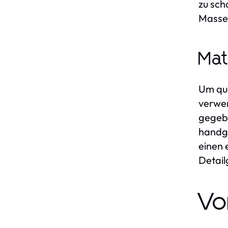
zu sch
Massen
Mat
Um qua
verwen
gegebe
handge
einen 
Detail
Vo