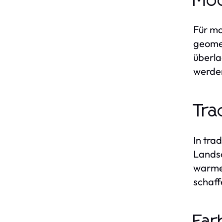
Mod
Für mo
geomet
überla
werde
Tra
In tra
Landsc
warmen
schaff