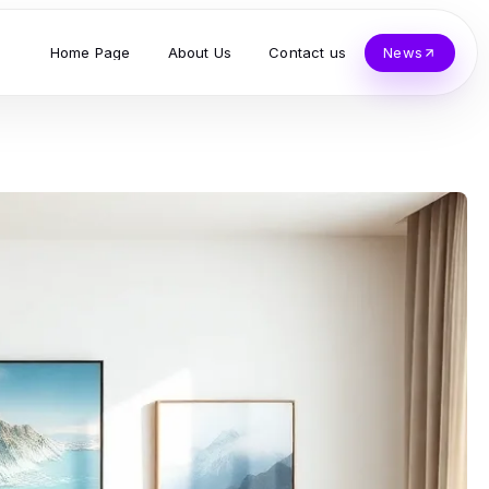
Home Page
About Us
Contact us
News