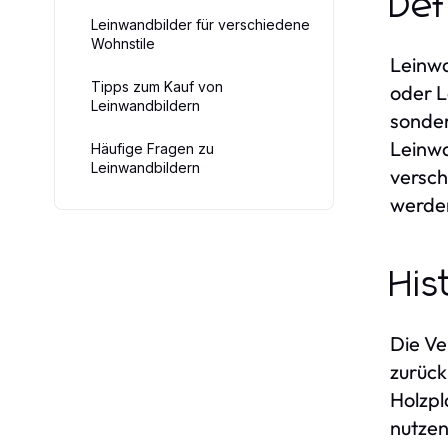
Def
Leinwandbilder für verschiedene
Wohnstile
Leinwa
Tipps zum Kauf von
oder L
Leinwandbildern
sonder
Leinwa
Häufige Fragen zu
Leinwandbildern
versch
werden
His
Die Ve
zurück
Holzpl
nutzen