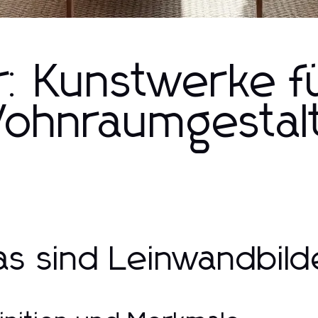
r: Kunstwerke f
 Wohnraumgestal
s sind Leinwandbild