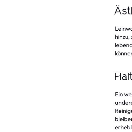
Äst
Leinwa
hinzu,
lebend
können
Hal
Ein we
andere
Reinig
bleibe
erhebl