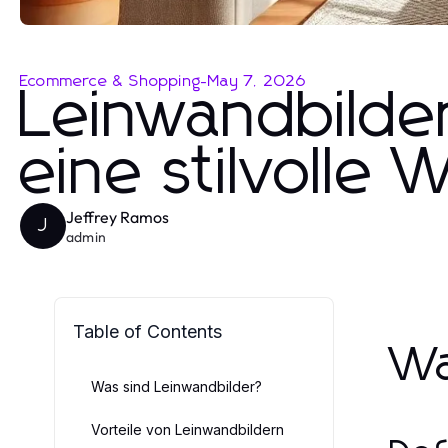
Ecommerce & Shopping
-
May 7, 2026
Leinwandbilde
eine stilvolle
Jeffrey Ramos
J
admin
Table of Contents
Wa
Was sind Leinwandbilder?
Vorteile von Leinwandbildern