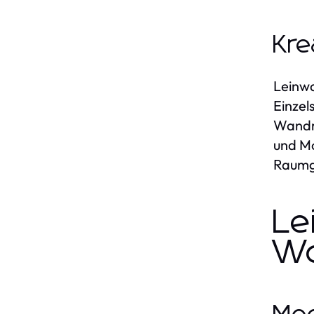
Kre
Leinwa
Einzel
Wandre
und Mo
Raumge
Le
Wo