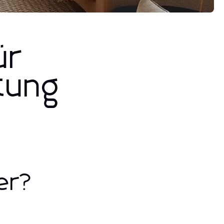
ür
tung
er?